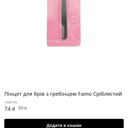
Пінцет для брів з гребінцем Famo
Сріблястий
(
448195
)
74 ₴
99 ₴
Додати в кошик