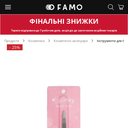
ФІНАЛЬНІ ЗНИЖКИ
Термін відправки
до 7 робочих днів, акція діє до закінчення акційних товарів
Продукти
Косметика
Косметичні аксесуари
Інструменти для брі
-
25%