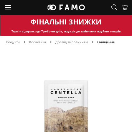
ФІНАЛЬНІ ЗНИЖКИ
Термін відправки
до 7 робочих днів, акція діє до закінчення акційних товарів
Продукти
Косметика
Догляд за обличчям
Очищення