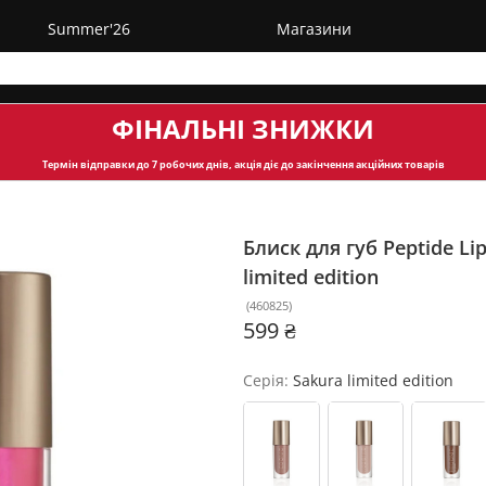
Summer'26
Магазини
ФІНАЛЬНІ ЗНИЖКИ
Термін відправки
до 7 робочих днів, акція діє до закінчення акційних товарів
Блиск для губ Peptide Li
limited edition
(
460825
)
599 ₴
Серія:
Sakura limited edition