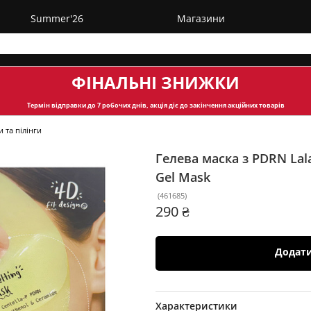
Summer'26
Магазини
ФІНАЛЬНІ ЗНИЖКИ
Термін відправки
до 7 робочих днів, акція діє до закінчення акційних товарів
 та пілінги
Гелева маска з PDRN Lal
Gel Mask
(
461685
)
290 ₴
Додат
Характеристики