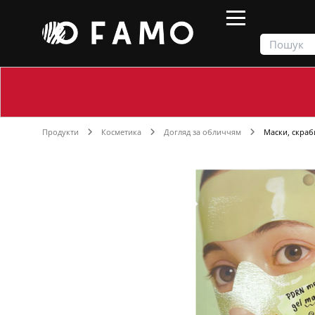
Продукти
Косметика
Догляд за обличчям
Маски, скраби