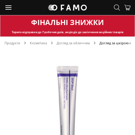
ФІНАЛЬНІ ЗНИЖКИ
Термін відправки
до 7 робочих днів, акція діє до закінчення акційних товарів
Продукти
Косметика
Догляд за обличчям
Догляд за шкірою на