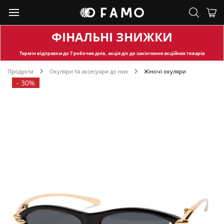
ФІНАЛЬНІ ЗНИЖКИ
Термін відправки
до 7 робочих днів, акція діє до закінчення акційних товарів
Продукти
Окуляри та аксесуари до них
Жіночі окуляри
-
30%