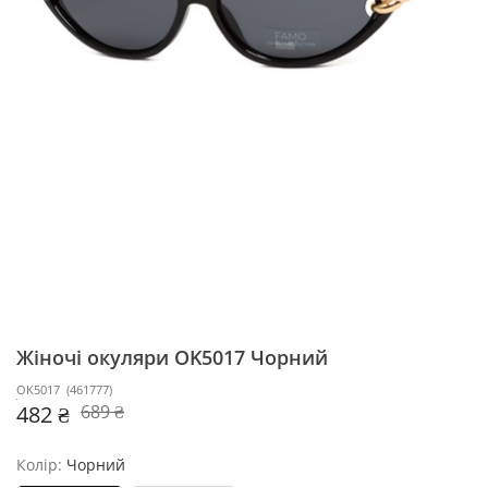
Жіночі окуляри OK5017
Чорний
OK5017
(
461777
)
482 ₴
689 ₴
Колір:
Чорний