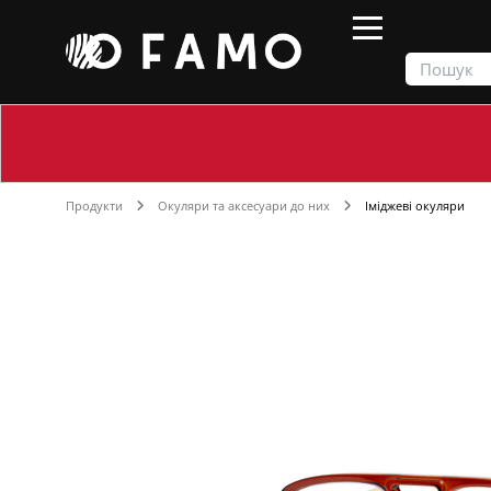
Продукти
Окуляри та аксесуари до них
Іміджеві окуляри