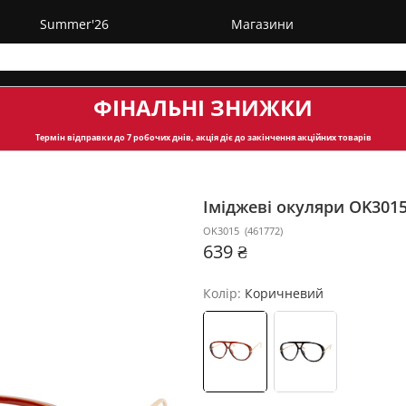
Summer'26
Магазини
ФІНАЛЬНІ ЗНИЖКИ
Термін відправки
до 7 робочих днів, акція діє до закінчення акційних товарів
Іміджеві окуляри OK301
OK3015
(
461772
)
639 ₴
Колір:
Коричневий