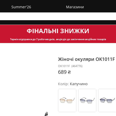
Summer'26
Магазини
ФІНАЛЬНІ ЗНИЖКИ
Термін відправки
до 7 робочих днів, акція діє до закінчення акційних товарів
Жіночі окуляри OK1011
OK1011F
(
464776
)
689 ₴
Колір:
Капучино