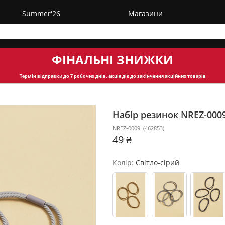
Summer'26
Магазини
ФІНАЛЬНІ ЗНИЖКИ
Термін відправки
до 7 робочих днів, акція діє до закінчення акційних товарів
Набір резинок NREZ-000
NREZ-0009
(
462853
)
49 ₴
Колір:
Світло-сірий