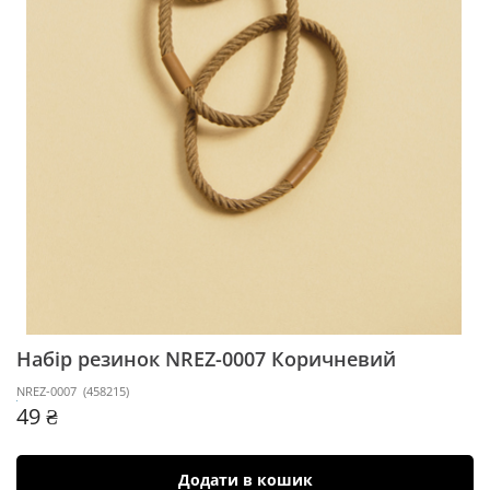
Набір резинок NREZ-0007
Коричневий
NREZ-0007
(
458215
)
49 ₴
Додати в кошик