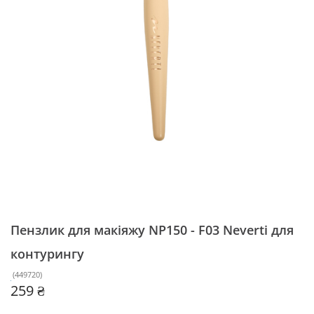
Пензлик для макіяжу NP150 - F03 Neverti
для
контурингу
(
449720
)
259 ₴