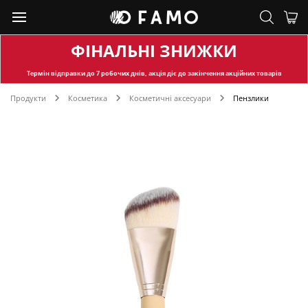
ФІНАЛЬНІ ЗНИЖКИ
Термін відправки
до 7 робочих днів, акція діє до закінчення акційних товарів
Продукти
Косметика
Косметичні аксесуари
Пензлики