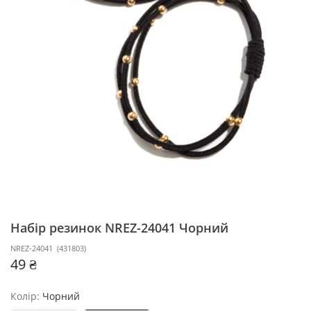
Набір резинок NREZ-24041
Чорний
NREZ-24041
(
431803
)
49 ₴
Колір:
Чорний