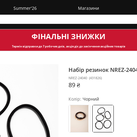
Summer'26
Магазини
ФІНАЛЬНІ ЗНИЖКИ
Термін відправки
до 7 робочих днів, акція діє до закінчення акційних товарів
Набір резинок NREZ-240
NREZ-24040
(
431826
)
89 ₴
Колір:
Чорний