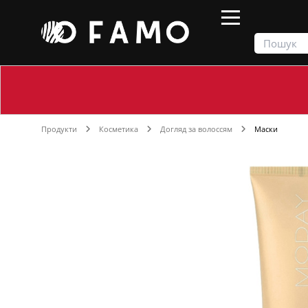
Продукти
Косметика
Догляд за волоссям
Маски