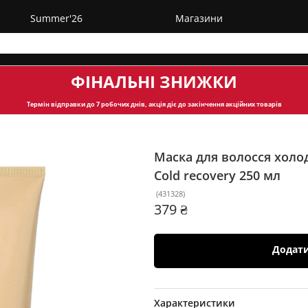
Summer'26
Магазини
ФІНАЛЬНІ ЗНИЖКИ
Термін відправки
до 7 робочих днів, акція діє до закінчення акційних товарів
Маска для волосся холо
Cold recovery
250 мл
(
431328
)
379 ₴
Додат
Характеристики