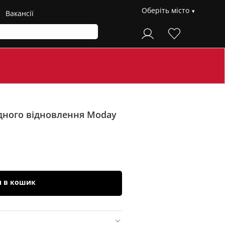
Оберіть місто
Вакансії
дного відновлення Moday
и в кошик