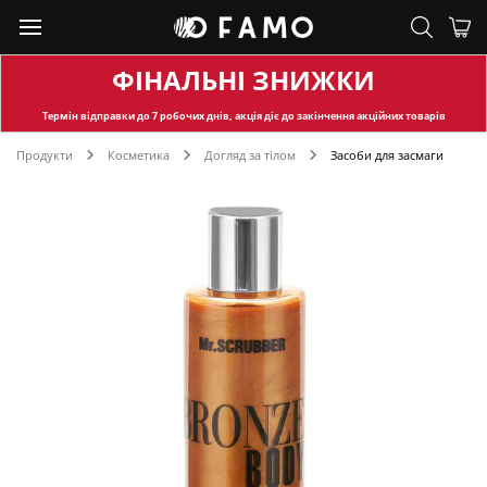
ФІНАЛЬНІ ЗНИЖКИ
Термін відправки
до 7 робочих днів, акція діє до закінчення акційних товарів
Продукти
Косметика
Догляд за тілом
Засоби для засмаги