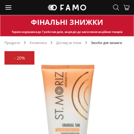
ФІНАЛЬНІ ЗНИЖКИ
Термін відправки
до 7 робочих днів, акція діє до закінчення акційних товарів
Продукти
Косметика
Догляд за тілом
Засоби для засмаги
-
20%