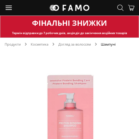
ФІНАЛЬНІ ЗНИЖКИ
Термін відправки
до 7 робочих днів, акція діє до закінчення акційних товарів
Продукти
Косметика
Догляд за волоссям
Шампуні