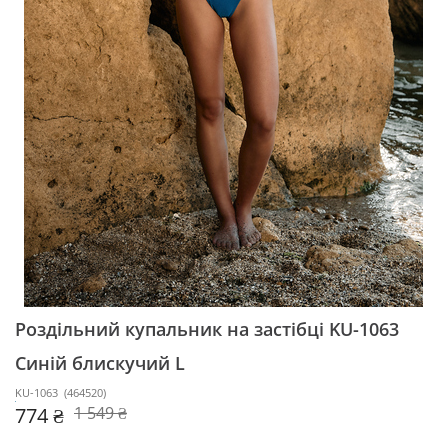
Роздільний купальник на застібці KU-1063
Синій блискучий L
KU-1063
(
464520
)
774 ₴
1 549 ₴