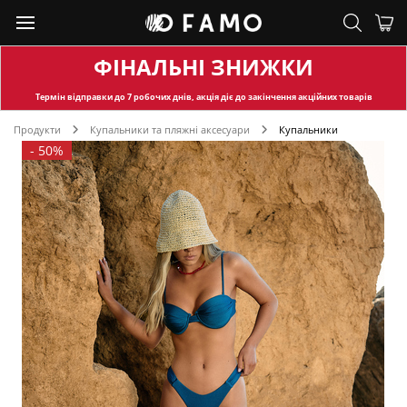
ФІНАЛЬНІ ЗНИЖКИ
Термін відправки
до 7 робочих днів, акція діє до закінчення акційних товарів
Продукти
Купальники та пляжні аксесуари
Купальники
-
50%