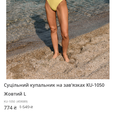
Суцільний купальник на зав'язках KU-1050
Жовтий L
KU-1050
(
459089
)
774 ₴
1 549 ₴