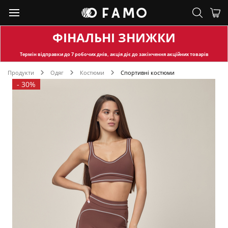
ФІНАЛЬНІ ЗНИЖКИ
Термін відправки
до 7 робочих днів, акція діє до закінчення акційних товарів
Продукти
Одяг
Костюми
Спортивні костюми
-
30%