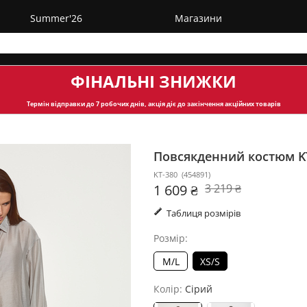
Summer'26
Магазини
ФІНАЛЬНІ ЗНИЖКИ
Термін відправки
до 7 робочих днів, акція діє до закінчення акційних товарів
Повсякденний костюм K
KT-380
(
454891
)
1 609 ₴
3 219 ₴
Таблиця розмірів
Розмір:
M/L
XS/S
Колір:
Сірий