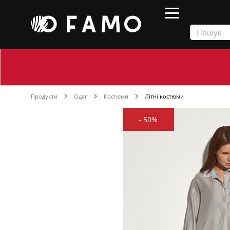
Продукти
Одяг
Костюми
Літні костюми
-
50%