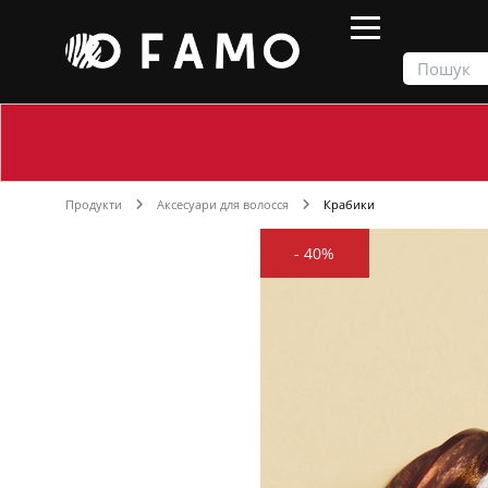
Продукти
Аксесуари для волосся
Крабики
-
40%