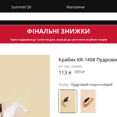
Summer'26
Магазини
ФІНАЛЬНІ ЗНИЖКИ
Термін відправки
до 7 робочих днів, акція діє до закінчення акційних товарів
Крабик KR-1458
Пудрови
KR-1458
(
449385
)
113 ₴
189 ₴
Колір:
Пудровий+коричневий