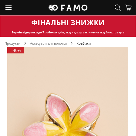
ФІНАЛЬНІ ЗНИЖКИ
Термін відправки
до 7 робочих днів, акція діє до закінчення акційних товарів
Продукти
Аксесуари для волосся
Крабики
-
40%