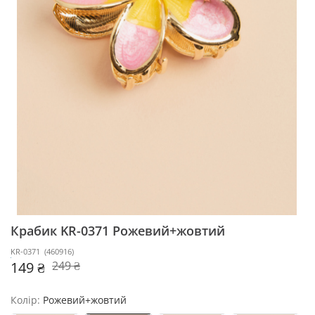
Крабик KR-0371
Рожевий+жовтий
KR-0371
(
460916
)
149 ₴
249 ₴
Колір:
Рожевий+жовтий