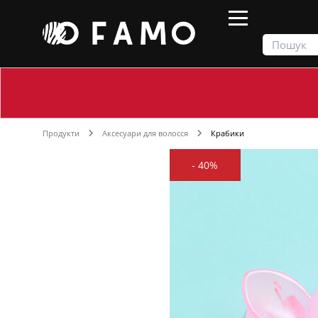
Продукти
Аксесуари для волосся
Крабики
-
40%