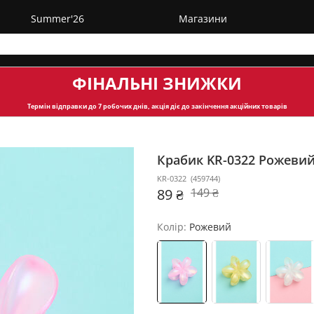
Summer'26
Магазини
ФІНАЛЬНІ ЗНИЖКИ
Термін відправки
до 7 робочих днів, акція діє до закінчення акційних товарів
Крабик KR-0322
Рожеви
KR-0322
(
459744
)
89 ₴
149 ₴
Колір:
Рожевий