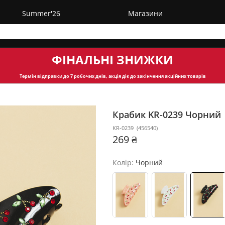
Summer'26
Магазини
ФІНАЛЬНІ ЗНИЖКИ
Термін відправки
до 7 робочих днів, акція діє до закінчення акційних товарів
Крабик KR-0239
Чорний
KR-0239
(
456540
)
269 ₴
Колір:
Чорний