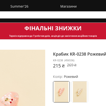
Summer'26
Магазини
ФІНАЛЬНІ ЗНИЖКИ
Термін відправки
до 7 робочих днів, акція діє до закінчення акційних товарів
Крабик KR-0238
Рожеви
KR-0238
(
456536
)
215 ₴
269 ₴
Колір:
Рожевий