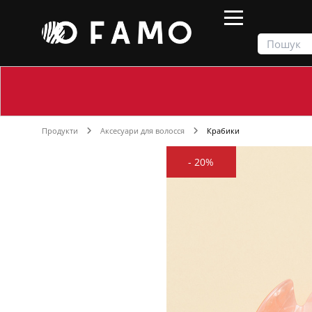
Продукти
Аксесуари для волосся
Крабики
-
20%