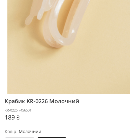
Крабик KR-0226
Молочний
KR-0226
(
456501
)
189 ₴
Колір:
Молочний