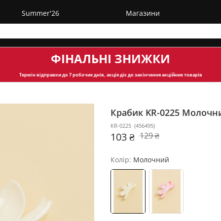
Summer'26
Магазини
ФІНАЛЬНІ ЗНИЖКИ
Термін відправки
до 7 робочих днів, акція діє до закінчення акційних товарів
Крабик KR-0225
Молочн
KR-0225
(
456495
)
103 ₴
129 ₴
Колір:
Молочний