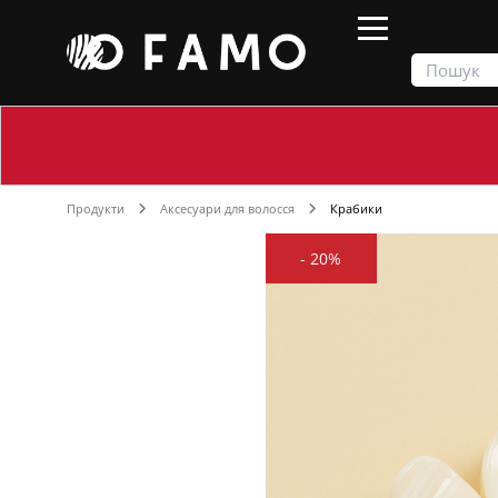
Продукти
Аксесуари для волосся
Крабики
-
20%