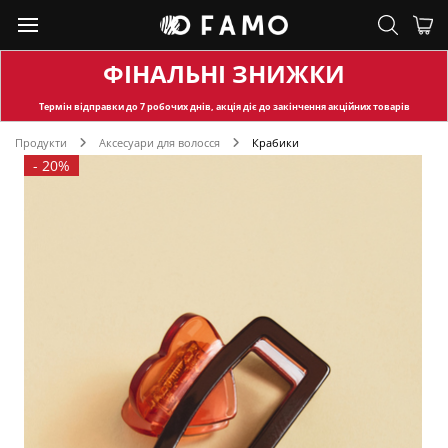
ФІНАЛЬНІ ЗНИЖКИ
Термін відправки
до 7 робочих днів, акція діє до закінчення акційних товарів
Продукти
Аксесуари для волосся
Крабики
-
20%