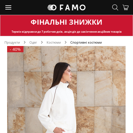
ФІНАЛЬНІ ЗНИЖКИ
Термін відправки
до 7 робочих днів, акція діє до закінчення акційних товарів
Продукти
Одяг
Костюми
Спортивні костюми
-
40%