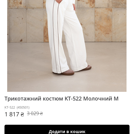
Трикотажний костюм KT-522
Молочний M
KT-522
(
450501
)
1 817 ₴
3 029 ₴
Додати в кошик