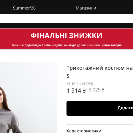
Summer'26
Магазини
ФІНАЛЬНІ ЗНИЖКИ
Термін відправки
до 7 робочих днів, акція діє до закінчення акційних товарів
Трикотажний костюм на 
S
KT-1014
(
434069
)
1 514 ₴
3 029 ₴
Додат
Характеристики