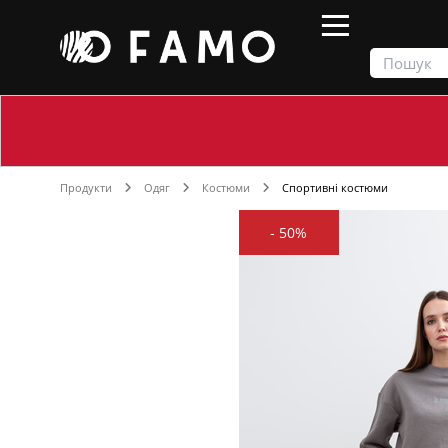
Продукти
Одяг
Костюми
Спортивні костюми
-
50%