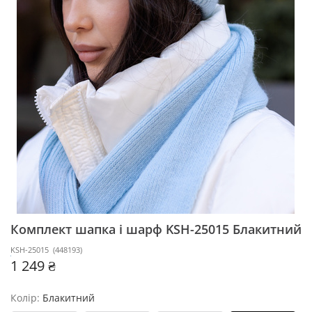
Комплект шапка і шарф KSH-25015
Блакитний
KSH-25015
(
448193
)
1 249 ₴
Колір:
Блакитний