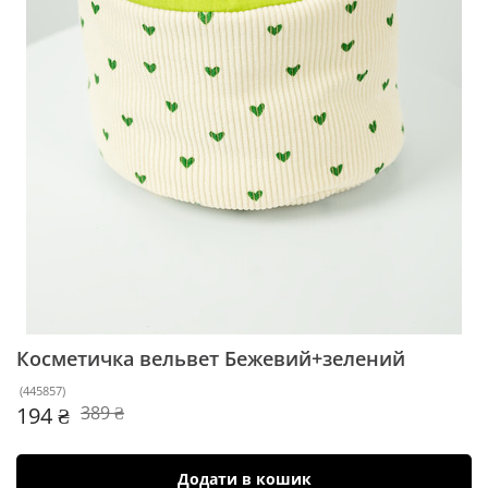
Коcметичка вельвет
Бежевий+зелений
(
445857
)
194 ₴
389 ₴
Додати в кошик