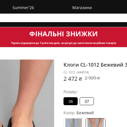
Summer'26
Магазини
ФІНАЛЬНІ ЗНИЖКИ
Термін відправки
до 7 робочих днів, акція діє до закінчення акційних товарів
Клоги CL-1012
Бежевий 
CL-1012
(
444574
)
2 472 ₴
2 909 ₴
Розмір:
38
37
Колір:
Бежевий