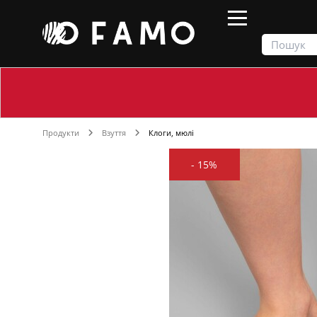
Продукти
Взуття
Клоги, мюлі
-
15%