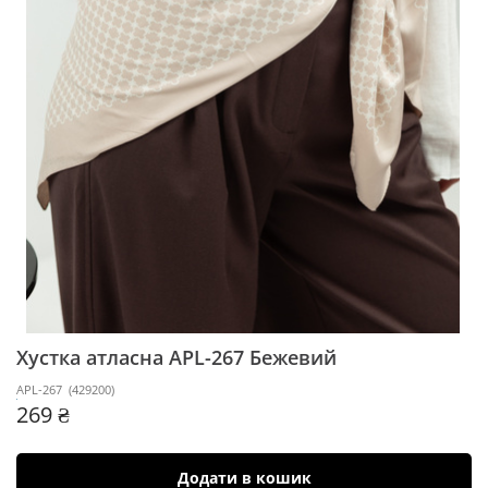
Хустка атласна APL-267
Бежевий
APL-267
(
429200
)
269 ₴
Додати в кошик