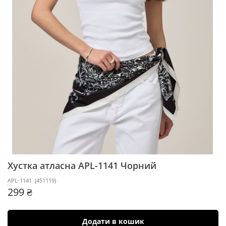
Хустка атласна APL-1141
Чорний
APL-1141
(
451119
)
299 ₴
Додати в кошик