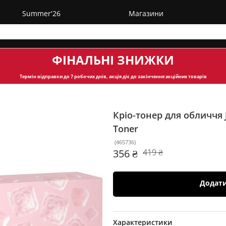
Summer'26
Магазини
ФІНАЛЬНІ ЗНИЖКИ
Термін відправки
до 7 робочих днів, акція діє до закінчення акційних товарів
Кріо-тонер для обличчя 
Toner
(
465736
)
356 ₴
419 ₴
Додат
Характеристики