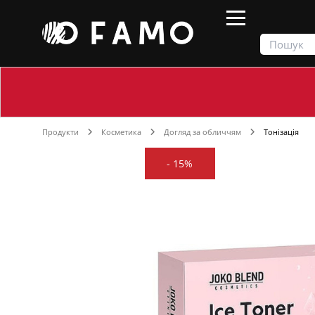
Продукти
Косметика
Догляд за обличчям
Тонізація
-
15%