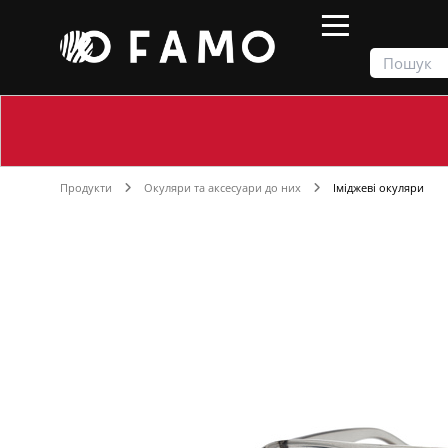
Продукти
Окуляри та аксесуари до них
Іміджеві окуляри