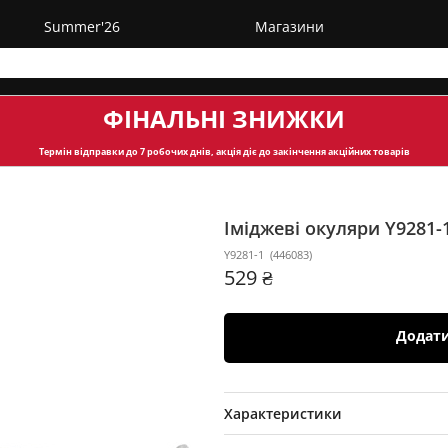
Summer'26
Магазини
ФІНАЛЬНІ ЗНИЖКИ
Термін відправки
до 7 робочих днів, акція діє до закінчення акційних товарів
Іміджеві окуляри Y9281-
Y9281-1
(
446083
)
529 ₴
Додат
Характеристики