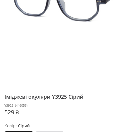
Іміджеві окуляри Y3925
Сірий
Y3925
(
446053
)
529 ₴
Колір:
Сірий