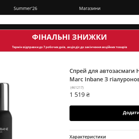
Summer'26
Магазини
ФІНАЛЬНІ ЗНИЖКИ
Термін відправки
до 7 робочих днів, акція діє до закінчення акційних товарів
Спрей для автозасмаги Hy
Marc Inbane
З гіалурон
(
461217
)
1 519 ₴
Додат
Характеристики