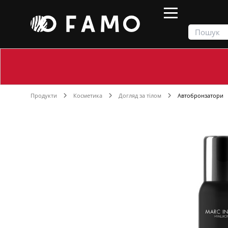
Продукти
Косметика
Догляд за тілом
Автобронзатори