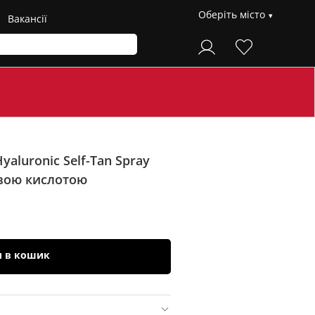
Оберіть місто
Вакансії
aluronic Self-Tan Spray
овою кислотою
и в кошик