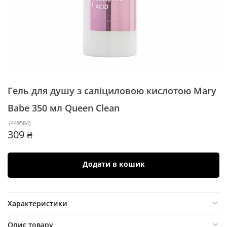
Гель для душу з саліциловою кислотою Mary
Babe 350 мл
Queen Clean
(
449584
)
309 ₴
Додати в кошик
Характеристики
Опис товару