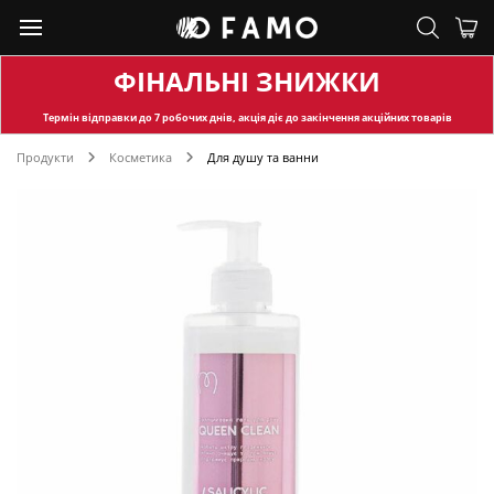
ФІНАЛЬНІ ЗНИЖКИ
Термін відправки
до 7 робочих днів, акція діє до закінчення акційних товарів
Продукти
Косметика
Для душу та ванни