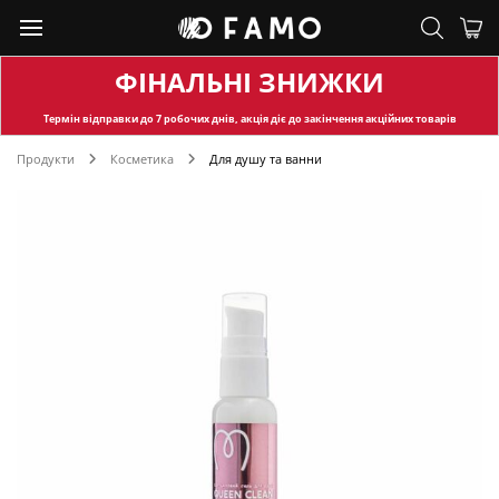
ФІНАЛЬНІ ЗНИЖКИ
Термін відправки
до 7 робочих днів, акція діє до закінчення акційних товарів
Продукти
Косметика
Для душу та ванни