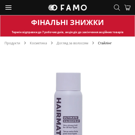
ФІНАЛЬНІ ЗНИЖКИ
Термін відправки
до 7 робочих днів, акція діє до закінчення акційних товарів
Продукти
Косметика
Догляд за волоссям
Стайлінг