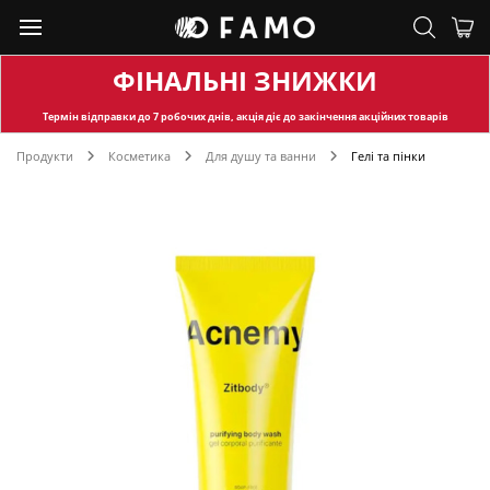
ФІНАЛЬНІ ЗНИЖКИ
Термін відправки
до 7 робочих днів, акція діє до закінчення акційних товарів
Продукти
Косметика
Для душу та ванни
Гелі та пінки