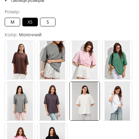
Таблиця розмірів
Розмір:
M
XS
S
Колір:
Молочний