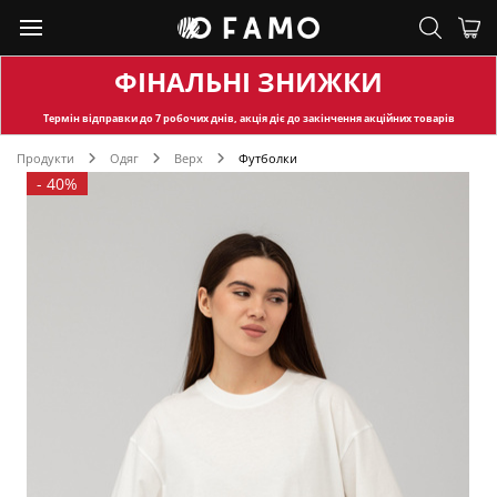
ФІНАЛЬНІ ЗНИЖКИ
Термін відправки
до 7 робочих днів, акція діє до закінчення акційних товарів
Продукти
Одяг
Верх
Футболки
-
40%