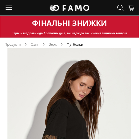
ФІНАЛЬНІ ЗНИЖКИ
Термін відправки
до 7 робочих днів, акція діє до закінчення акційних товарів
Продукти
Одяг
Верх
Футболки