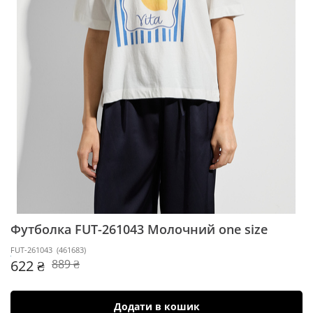
Футболка FUT-261043
Молочний one size
FUT-261043
(
461683
)
622 ₴
889 ₴
Додати в кошик