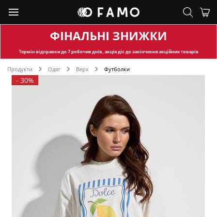
ФІНАЛЬНІ ЗНИЖКИ
Термін відправки
до 7 робочих днів, акція діє до закінчення акційних товарів
Продукти
Одяг
Верх
Футболки
-
30%