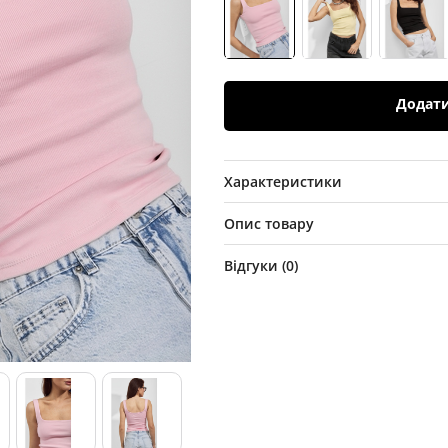
Додат
Характеристики
Опис товару
Відгуки (
0
)