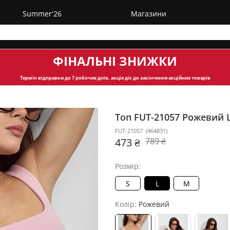
Summer'26
Магазини
ФІНАЛЬНІ ЗНИЖКИ
Термін відправки
до 7 робочих днів, акція діє до закінчення акційних товарів
Топ FUT-21057
Рожевий 
FUT-21057
(
464831
)
473 ₴
789 ₴
Розмір:
S
L
M
Колір:
Рожевий