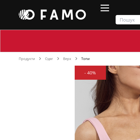
Продукти
Одяг
Верх
Топи
-
40%