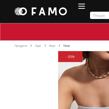
Продукти
Одяг
Верх
Топи
-
50%