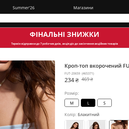
Summer'26
Магазини
ФІНАЛЬНІ ЗНИЖКИ
Термін відправки
до 7 робочих днів, акція діє до закінчення акційних товарів
Кроп-топ вкорочений F
FUT-20659
(
465371
)
234 ₴
469 ₴
Розмір:
M
L
S
Колір:
Блакитний