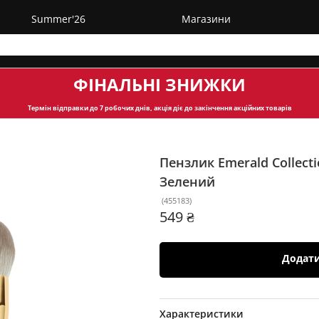
Summer'26
Магазини
ФІНАЛЬНІ ЗНИЖКИ
Термін відправки
до 7 робочих днів, акція діє до закінчення акційних товарів
Пензлик Emerald Collecti
Зелений
(
455183
)
549 ₴
Додат
Характеристики